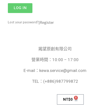
LOG IN
|
Register
Lost your password?
揭望原創有限公司
營業時間：10:00 – 17:00
E-mail：kewa.service@gmail.com
TEL：(+886)987799872
0
NT$
0