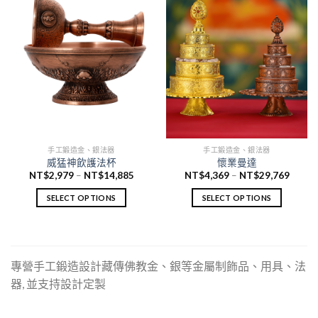
加
加
入願
入願
望清
望清
單
單
手工鍛造金、銀法器
手工鍛造金、銀法器
威猛神飲護法杯
懷業曼達
NT$
2,979
–
NT$
14,885
NT$
4,369
–
NT$
29,769
SELECT OPTIONS
SELECT OPTIONS
專營手工鍛造設計藏傳佛教金、銀等金屬制飾品、用具、法
器, 並支持設計定製