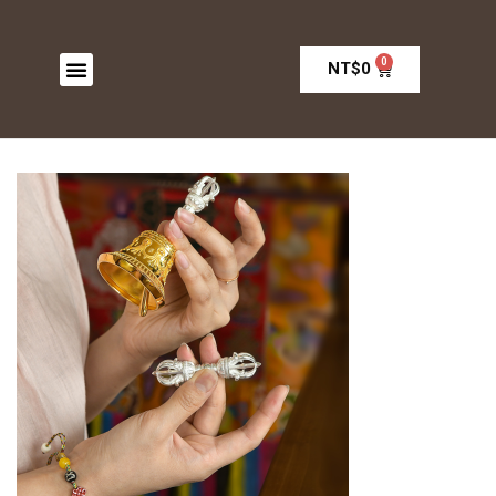
0
NT$
0