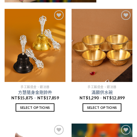
加
加
入願
入願
望清
望清
單
單
手工鍛造金、銀法器
手工鍛造金、銀法器
方慧隨身金剛鈴杵
滿願供水碗
NT$
15,875
–
NT$
17,859
NT$
1,290
–
NT$
12,899
SELECT OPTIONS
SELECT OPTIONS