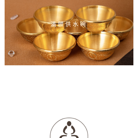
滿願供水碗