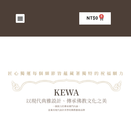
0
NT$
0