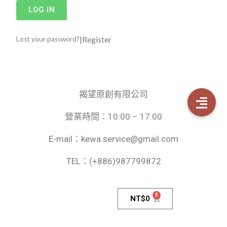
LOG IN
|
Register
Lost your password?
揭望原創有限公司
營業時間：10:00 – 17:00
E-mail：kewa.service@gmail.com
TEL：(+886)987799872
0
NT$
0