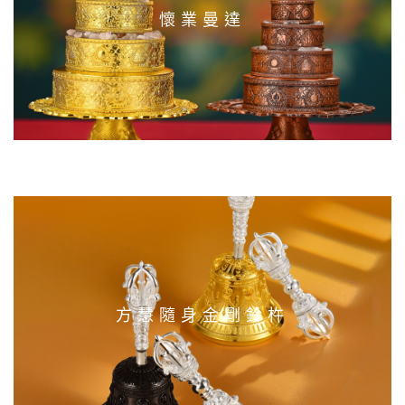
懷業曼達
方慧隨身金剛鈴杵