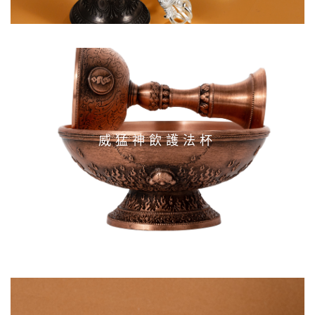
威猛神飲護法杯