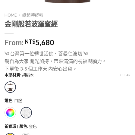
HOME
/
緣起轉經輪
金剛般若波羅蜜經
From:
5,680
NT$
༄ 台灣第一位轉世活佛・菩曼仁波切 ༄
親自為大家 開光加持，帶來滿滿的祝福與願力。
下單後 3-5 個工作天 內安心出貨。
木頭材質
:
胡桃木
CLEAR
燈色
:
白燈
祈福環 | 顏色
:
金色