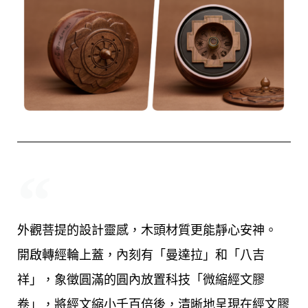
外觀菩提的設計靈感，木頭材質更能靜心安神。
開啟轉經輪上蓋，內刻有「曼達拉」和「八吉
祥」，象徵圓滿的圓內放置科技「微縮經文膠
卷」，將經文縮小千百倍後，清晰地呈現在經文膠