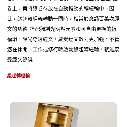
卷上，再將膠卷存放在自動轉動的轉經輪中。因
此，緣起轉經輪轉動一圈時，相當於念誦百萬次經
文的功德. 搭配獨創光明燈元素和可自由更換的祈
福環，讓光穿透經文，感受經文效力更加強。不管
您在休閒、工作或修行時啟動緣起轉經輪，就能感
受經文繚繞
緣起轉經輪