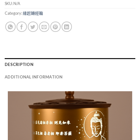
SKU:
N/A
Category:
緣起轉經輪
DESCRIPTION
ADDITIONAL INFORMATION