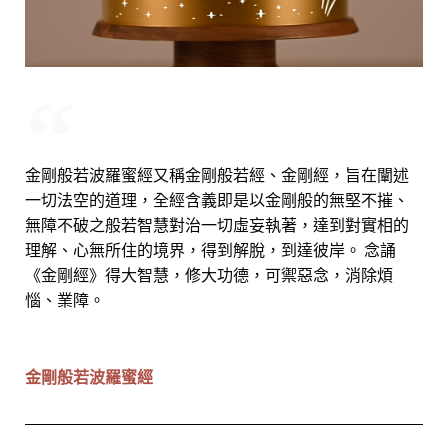
金剛般若波羅蜜經又稱金剛般若經、金剛經，旨在闡述
一切法空的道理，全經含義即是以金剛般的無堅不摧、
無障不破之般若智慧對治一切虛妄執著，達到對實相的
理解、心無所住的境界，得到解脫，到達彼岸。 念誦
《金剛經》得大智慧，修大功德，可禦惡念，消除煩
惱、業障。
金剛般若波羅蜜經