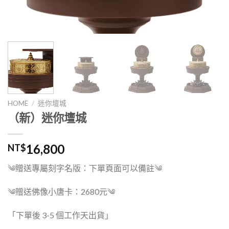
HOME
/
迷你壇城
（新）迷你壇城
16,800
NT$
༄贈送專屬刻字名版：下單頁面可以備註༄
༄贈送佛像小唐卡：2680元༄
「下單後 3-5 個工作天出貨」