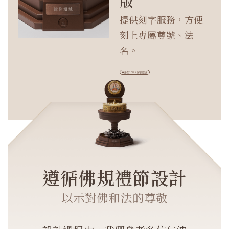
版
提供刻字服務，方便
刻上專屬尊號、法
名。
達標 100 %解鎖贈送
遵循佛規禮節設計
以示對佛和法的尊敬