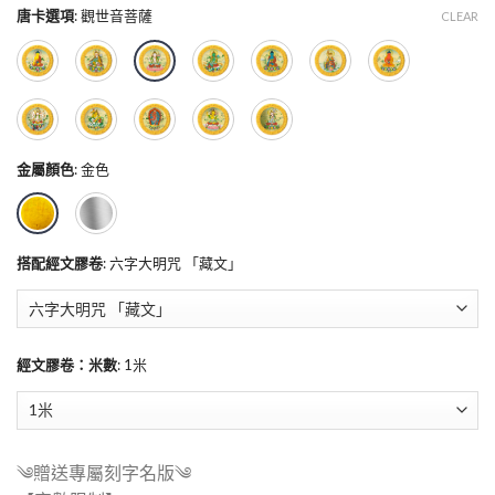
唐卡選項
:
觀世音菩薩
CLEAR
金屬顏色
:
金色
搭配經文膠卷
:
六字大明咒 「藏文」
經文膠卷：米數
:
1米
༄贈送專屬刻字名版༄