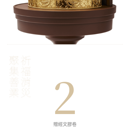
聚
祈
集
福
2
善
消
業
災
贈經文膠卷