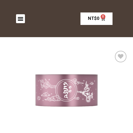
0
NT$
0
加入
願望
清單