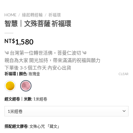
HOME
/
緣起轉經輪
/
祈福環
智慧｜文殊菩薩 祈福環
1,580
NT$
༄ 台灣第一位轉世活佛・菩曼仁波切 ༄
親自為大家 開光加持，帶來滿滿的祝福與願力
下單後 3-5 個工作天 內安心出貨
祈福環 | 顏色
:
玫瑰金
CLEAR
經文經卷｜米數
:
1米經卷
搭配經文膠卷
:
文殊心咒 「藏文」