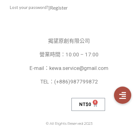
|
Register
Lost your password?
揭望原創有限公司
營業時間：10:00 – 17:00
E-mail：kewa.service@gmail.com
TEL：(+886)987799872
0
NT$
0
© All Rights Reserved 2023