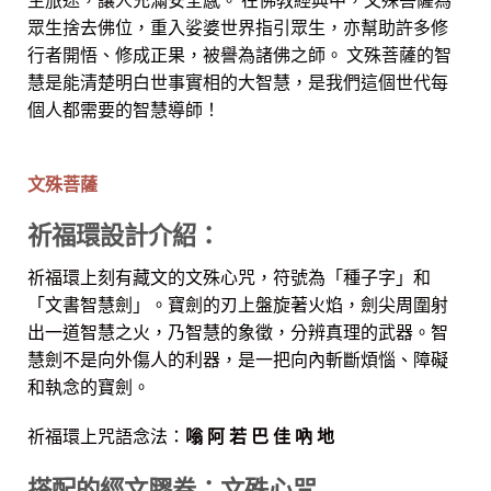
眾生捨去佛位，重入娑婆世界指引眾生，亦幫助許多修
行者開悟、修成正果，被譽為諸佛之師。 文殊菩薩的智
慧是能清楚明白世事實相的大智慧，是我們這個世代每
個人都需要的智慧導師！
文殊菩薩
祈福環設計介紹：
祈福環上刻有藏文的文殊心咒，符號為「種子字」和
「文書智慧劍」。寶劍的刃上盤旋著火焰，劍尖周圍射
出一道智慧之火，乃智慧的象徵，分辨真理的武器。智
慧劍不是向外傷人的利器，是一把向內斬斷煩惱、障礙
和執念的寶劍。
祈福環上咒語念法：
嗡 阿 若 巴 佳 吶 地
搭配的經文膠卷：文殊心咒