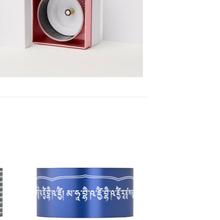
加
加
入願
入願
望清
望清
單
單