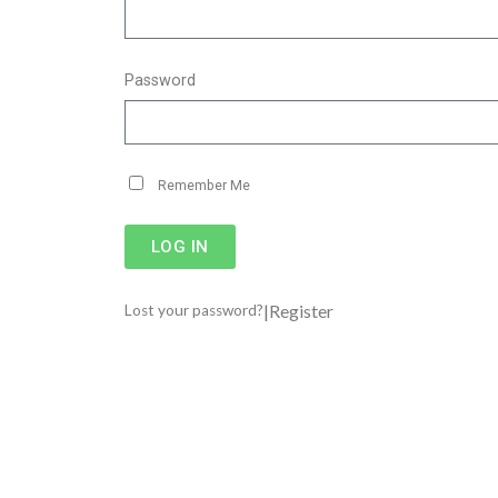
Password
Remember Me
LOG IN
|
Register
Lost your password?