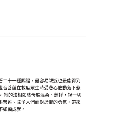
管二十一種賜福，最容易親近也最能得到
世音菩薩在救度眾生時受悲心催動落下悲
。 祂的法相如慈母般溫柔、慈祥，視一切
離苦難、賦予人們面對恐懼的勇氣，帶來
不如願成就。