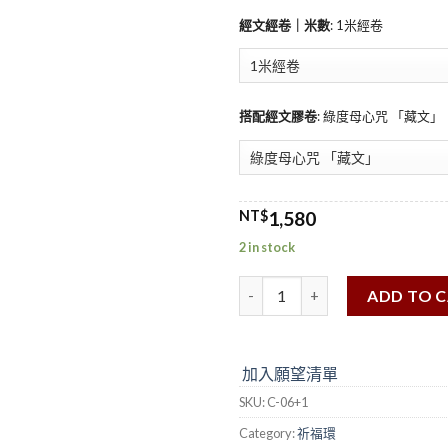
經文經卷｜米數
:
1米經卷
搭配經文膠卷
:
綠度母心咒 「藏文」
NT$
1,580
2 in stock
ADD TO 
加入願望清單
SKU:
C-06+1
Category:
祈福環