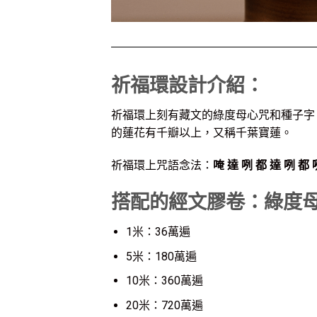
祈福環設計介紹：
祈福環上刻有藏文的綠度母心咒和種子字
的蓮花有千瓣以上，又稱千葉寶蓮。
祈福環上咒語念法：
唵 達 咧 都 達 咧 都 
搭配的經文膠卷：綠度
1米：36萬遍
5米：180萬遍
10米：360萬遍
20米：720萬遍