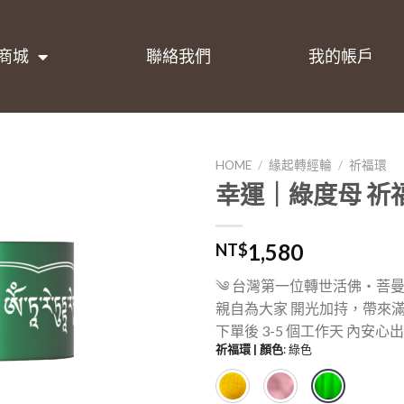
商城
聯絡我們
我的帳戶
HOME
/
緣起轉經輪
/
祈福環
幸運｜綠度母 祈
加入
願望
清單
1,580
NT$
༄ 台灣第一位轉世活佛・菩曼
親自為大家 開光加持，帶來
下單後 3-5 個工作天 內安心
祈福環 | 顏色
:
綠色