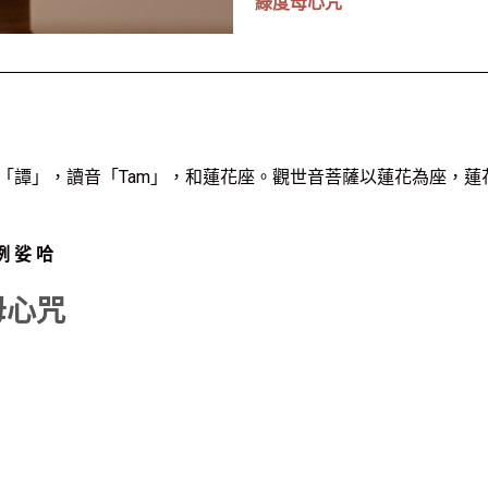
綠度母心咒
「譚」，讀音「Tam」，和蓮花座。觀世音菩薩以蓮花為座，蓮
咧 娑 哈
母心咒