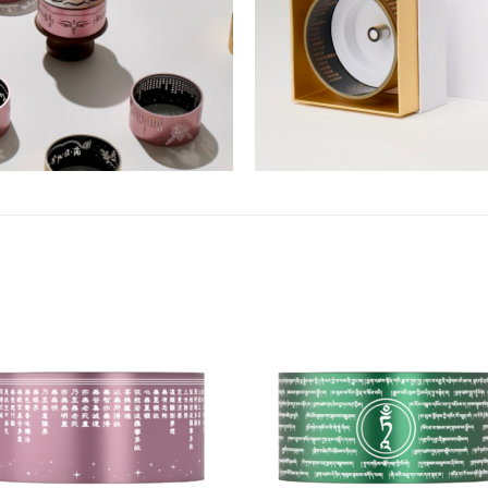
加
入願
望清
單