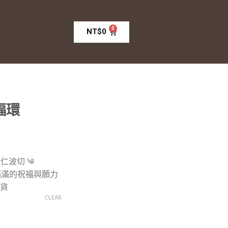
0
NT$
0
福環
仁波切 ༄
滿滿的祝福與願力
出貨
CLEAR