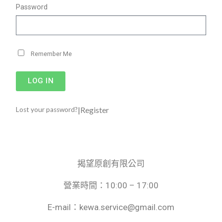
Password
Remember Me
LOG IN
|
Register
Lost your password?
揭望原創有限公司
營業時間：10:00 – 17:00
E-mail：kewa.service@gmail.com